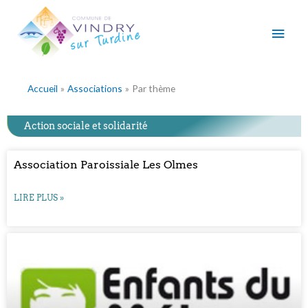
Aller
Men
au
contenu
princ
Accueil
Associations
Par thème
Action sociale et solidarité
Association Paroissiale Les Olmes
LIRE PLUS »