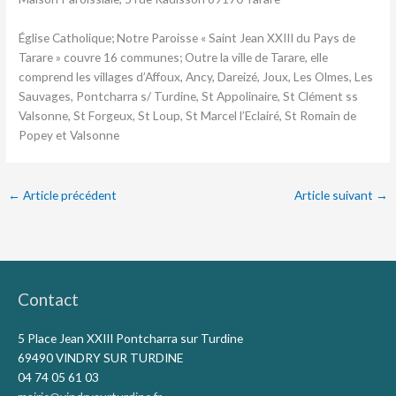
Église Catholique; Notre Paroisse « Saint Jean XXIII du Pays de
Tarare » couvre 16 communes; Outre la ville de Tarare, elle
comprend les villages d’Affoux, Ancy, Dareizé, Joux, Les Olmes, Les
Sauvages, Pontcharra s/ Turdine, St Appolinaire, St Clément ss
Valsonne, St Forgeux, St Loup, St Marcel l’Eclairé, St Romain de
Popey et Valsonne
←
Article précédent
Article suivant
→
Contact
5 Place Jean XXIII Pontcharra sur Turdine
69490 VINDRY SUR TURDINE
04 74 05 61 03