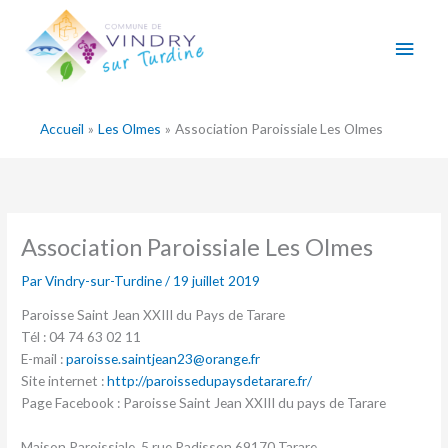
Aller
Men
au
contenu
princ
Accueil
Les Olmes
Association Paroissiale Les Olmes
Association Paroissiale Les Olmes
Par
Vindry-sur-Turdine
/
19 juillet 2019
Paroisse Saint Jean XXIII du Pays de Tarare
Tél : 04 74 63 02 11
E-mail :
paroisse.saintjean23@orange.fr
Site internet :
http://paroissedupaysdetarare.fr/
Page Facebook : Paroisse Saint Jean XXIII du pays de Tarare
Maison Paroissiale, 5 rue Radisson 69170 Tarare