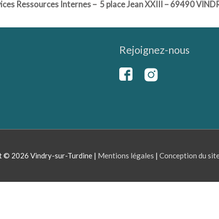
rvices Ressources Internes –
5 place Jean XXIII – 69490 VIN
Rejoignez-nous
t © 2026
Vindry-sur-Turdine
|
Mentions légales
|
Conception du sit