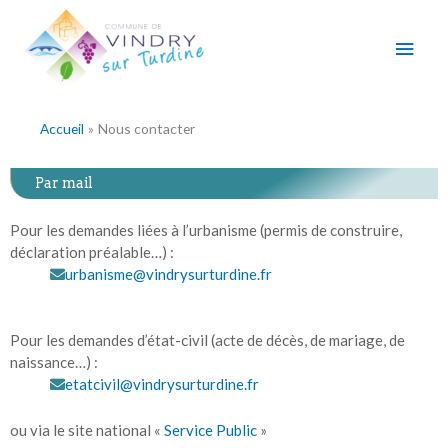
Aller
Men
au
contenu
princ
Accueil
Nous contacter
Par mail
Pour les demandes liées à l’urbanisme (permis de construire,
déclaration préalable…) :
urbanisme@vindrysurturdine.fr
Pour les demandes d’état-civil (acte de décès, de mariage, de
naissance…) :
etatcivil@vindrysurturdine.fr
ou via le site national «
Service Public
»