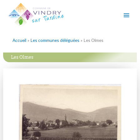
Aller
Men
au
contenu
princ
Accueil
Les communes déléguées
Les Olmes
Les Olmes