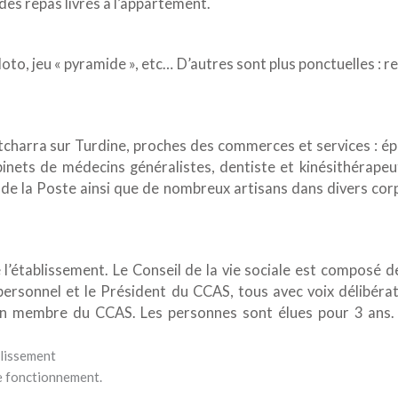
des repas livrés à l’appartement.
to, jeu « pyramide », etc… D’autres sont plus ponctuelles : r
ontcharra sur Turdine, proches des commerces et services : épi
cabinets de médecins généralistes, dentiste et kinésithérap
 de la Poste ainsi que de nombreux artisans dans divers corp
de l’établissement. Le Conseil de la vie sociale est composé 
 personnel et le Président du CCAS, tous avec voix délibéra
 un membre du CCAS. Les personnes sont élues pour 3 ans. Il
blissement
de fonctionnement.