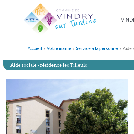
Aller
au
contenu
VIND
Accueil
Votre mairie
Service à la personne
Aide 
Aide sociale - résidence les Tilleuls