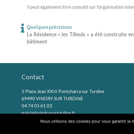
Il peut également être consulté sur l’organisation inter
Quelques précisions
La Résidence « les Tilleuls » a été construite 
bâtiment
Contact
5 Place Jean XXIII Pontcharra sur Turdine
69490 VINDRY SUR TURDINE
04 74 05 61 03
mairie@vindrysurturdine.fr
Nous utilisons des cookies pour vous garantir la m