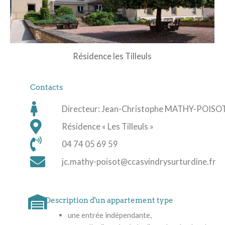
Résidence les Tilleuls
Contacts
Directeur: Jean-Christophe MATHY-POISO
Résidence « Les Tilleuls »
04 74 05 69 59
jc.mathy-poisot@ccasvindrysurturdine.fr
Description d'un appartement type
une entrée indépendante,