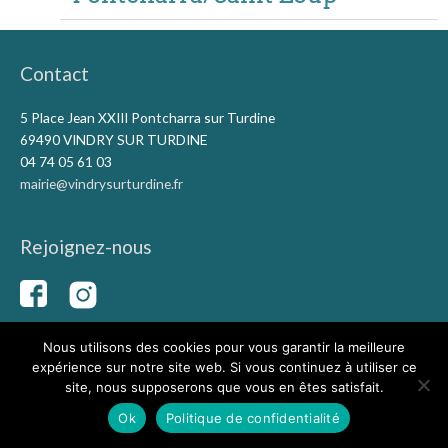
Contact
5 Place Jean XXIII Pontcharra sur Turdine
69490 VINDRY SUR TURDINE
04 74 05 61 03
mairie@vindrysurturdine.fr
Rejoignez-nous
Nous utilisons des cookies pour vous garantir la meilleure
expérience sur notre site web. Si vous continuez à utiliser ce
Copyright © 2026
Vindry-sur-Turdine
|
Mentions légales
|
site, nous supposerons que vous en êtes satisfait.
Conception du site Capolina
Ok
Politique de confidentialité