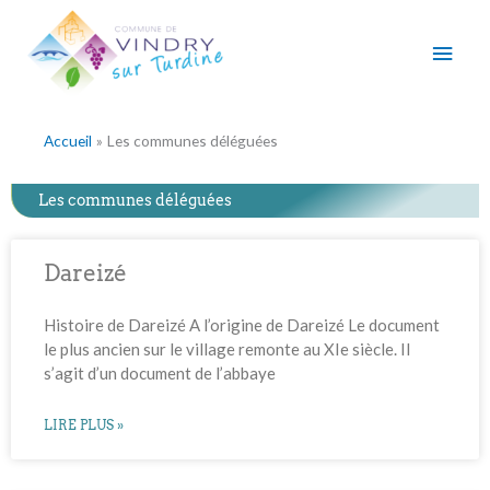
Aller
Men
au
contenu
princ
Accueil
Les communes déléguées
Les communes déléguées
Dareizé
Histoire de Dareizé A l’origine de Dareizé Le document
le plus ancien sur le village remonte au XIe siècle. Il
s’agit d’un document de l’abbaye
LIRE PLUS »