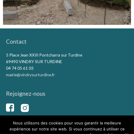
Contact
5 Place Jean XXIII Pontcharra sur Turdine
69490 VINDRY SUR TURDINE
04 74 05 61 03
mairie@vindrysurturdine.fr
Rejoignez-nous
Nous utilisons des cookies pour vous garantir la meilleure
expérience sur notre site web. Si vous continuez à utiliser ce
Copyright © 2026
Vindry-sur-Turdine
|
Mentions légales
|