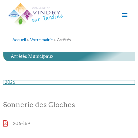
Aller
Men
au
contenu
princ
Accueil
Votre mairie
Arrêtés
Arrêtés Municipaux
2026
Sonnerie des Cloches
206-169