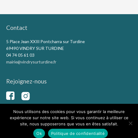
Contact
5 Place Jean XXIII Pontcharra sur Turdine
69490 VINDRY SUR TURDINE
04 74 05 61 03
mairie@vindrysurturdine.fr
Rejoignez-nous
Nous utilisons des cookies pour vous garantir la meilleure
expérience sur notre site web. Si vous continuez à utiliser ce
Copyright © 2026
Vindry-sur-Turdine
|
Mentions légales
|
site, nous supposerons que vous en êtes satisfait.
Conception du site Capolina
Ok
Politique de confidentialité