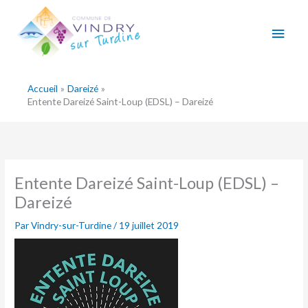
Aller
Men
au
contenu
princ
Accueil
Dareizé
Entente Dareizé Saint-Loup (EDSL) – Dareizé
Entente Dareizé Saint-Loup (EDSL) –
Dareizé
Par
Vindry-sur-Turdine
/
19 juillet 2019