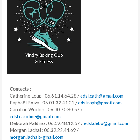
Contacts :
Catherine Loup : 06.61.14.64.28 /
edsl.cath@gmail.com
Raphaël Boiza : 06.01.32.41.21 /
edsl.raph@gmail.com
Caroline Wucher : 06.30.70.80.57 /
edsl.caroline@gmail.com
Déborah Paldino : 06.59.48.12.57 /
edsl.debo@gmail.com
Morgan Lachal : 06.32.22.44.69 /
morgan.lachal@gmail.com