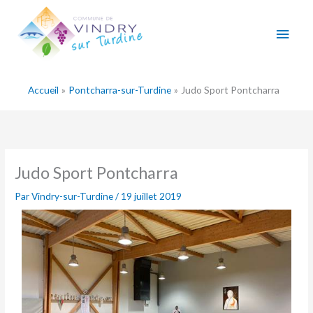
Aller
Men
au
contenu
princ
Accueil
Pontcharra-sur-Turdine
Judo Sport Pontcharra
Judo Sport Pontcharra
Par
Vindry-sur-Turdine
/
19 juillet 2019