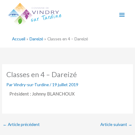
Aller
Men
au
contenu
princ
Accueil
Dareizé
Classes en 4 – Dareizé
Classes en 4 – Dareizé
Par
Vindry-sur-Turdine
/
19 juillet 2019
Président : Johnny BLANCHOUX
←
Article précédent
Article suivant
→