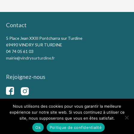
Contact
5 Place Jean XXIII Pontcharra sur Turdine
69490 VINDRY SUR TURDINE
04 74 05 61 03
mairie@vindrysurturdine.fr
Rejoignez-nous
Nous utilisons des cookies pour vous garantir la meilleure
expérience sur notre site web. Si vous continuez à utiliser ce
Copyright © 2026
Vindry-sur-Turdine
|
Mentions légales
|
site, nous supposerons que vous en êtes satisfait.
Conception du site Capolina
Ok
Politique de confidentialité