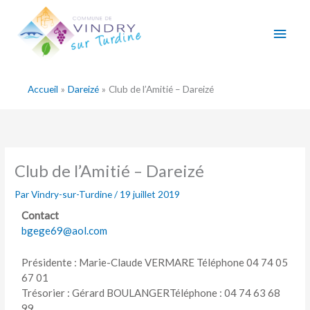
Aller
Men
au
contenu
princ
Accueil
Dareizé
Club de l’Amitié – Dareizé
Club de l’Amitié – Dareizé
Par
Vindry-sur-Turdine
/
19 juillet 2019
Contact
bgege69@aol.com
Présidente : Marie-Claude VERMARE Téléphone 04 74 05
67 01
Trésorier : Gérard BOULANGERTéléphone : 04 74 63 68
99