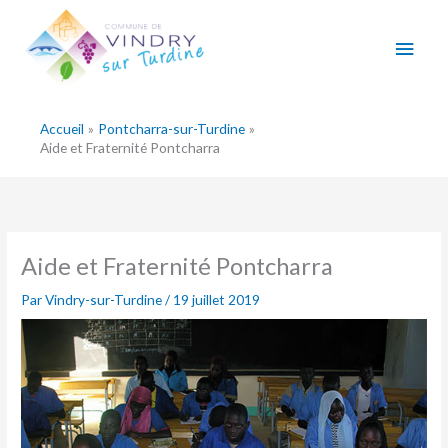
Aller
Men
au
contenu
princ
Accueil
Pontcharra-sur-Turdine
Aide et Fraternité Pontcharra
Aide et Fraternité Pontcharra
Par
Vindry-sur-Turdine
/
19 juillet 2019