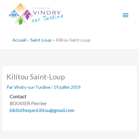
Aller
Men
au
contenu
princ
Accueil
Saint-Loup
Kilitou Saint-Loup
Kilitou Saint-Loup
Par
Vindry-sur-Turdine
/
19 juillet 2019
Contact
BOUVIER Perrine
bibliotheque.kilitou@gmail.com