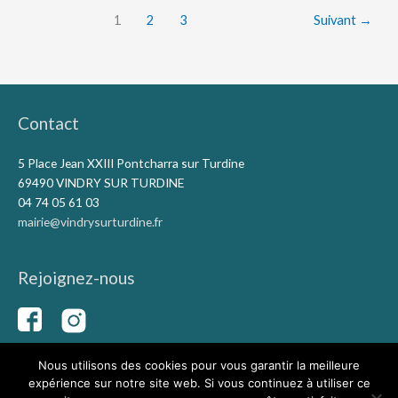
1
2
3
Suivant
→
Contact
5 Place Jean XXIII Pontcharra sur Turdine
69490 VINDRY SUR TURDINE
04 74 05 61 03
mairie@vindrysurturdine.fr
Rejoignez-nous
Nous utilisons des cookies pour vous garantir la meilleure
expérience sur notre site web. Si vous continuez à utiliser ce
Copyright © 2026
Vindry-sur-Turdine
|
Mentions légales
|