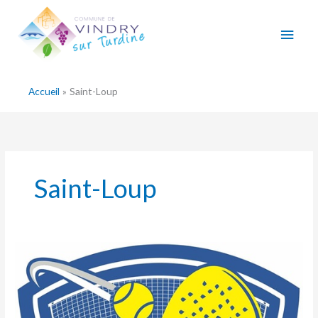
Aller
Men
au
contenu
princ
Accueil
Saint-Loup
Saint-Loup