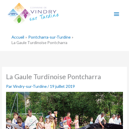
Aller
Men
au
contenu
princ
Accueil
Pontcharra-sur-Turdine
La Gaule Turdinoise Pontcharra
La Gaule Turdinoise Pontcharra
Par
Vindry-sur-Turdine
/
19 juillet 2019