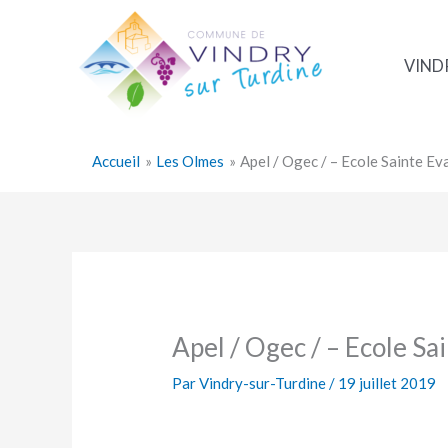
Aller
au
contenu
VIND
Accueil
Les Olmes
Apel / Ogec / – Ecole Sainte E
Apel / Ogec / – Ecole Sa
Par
Vindry-sur-Turdine
/
19 juillet 2019