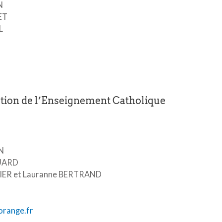
N
ET
L
tion de l’Enseignement Catholique
N
QUARD
FFIER et Lauranne BERTRAND
orange.fr