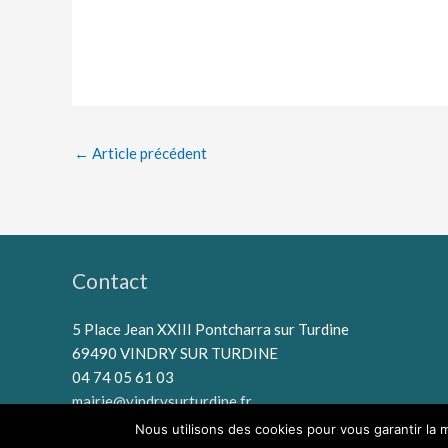
←
Article précédent
Contact
5 Place Jean XXIII Pontcharra sur Turdine
69490 VINDRY SUR TURDINE
04 74 05 61 03
mairie@vindrysurturdine.fr
Nous utilisons des cookies pour vous garantir la m