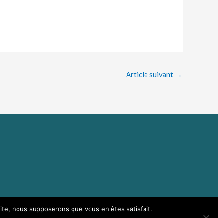
Article suivant
→
 site, nous supposerons que vous en êtes satisfait.