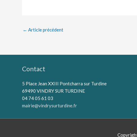
←
Article précédent
Contact
5 Place Jean XXIII Pontcharra sur Turdine
69490 VINDRY SUR TURDINE
04 74 05 61 03
mairie@vindrysurturdine.fr
Copyrigh