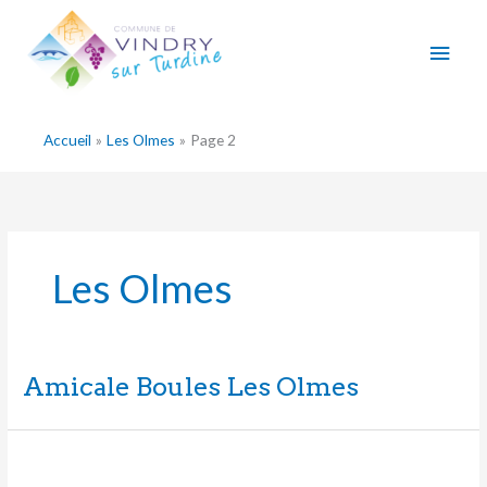
Aller
Men
au
contenu
princ
Accueil
Les Olmes
Page 2
Les Olmes
Amicale Boules Les Olmes