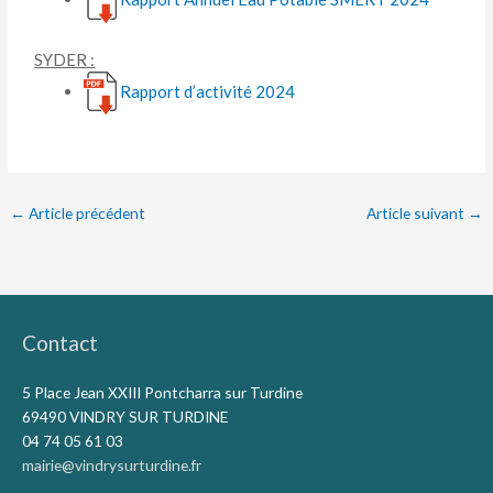
SYDER :
Rapport d’activité 2024
←
Article précédent
Article suivant
→
Contact
5 Place Jean XXIII Pontcharra sur Turdine
69490 VINDRY SUR TURDINE
04 74 05 61 03
mairie@vindrysurturdine.fr