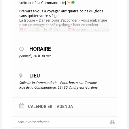
solidaire à la Commanderie]
Préparez-vous à voyager aux quatre coins du globe…
sans quitter votre siège !
La troupe « Danser pour s’accorder » vous embarque
pour un voyage chorégraphique haut en couleur :
Plus
Chine,
Inde,
Afrique,
Espagne… laissez-vous
emporter par les rythmes du monde !
Vendredi 13 septembre à 20h30
Salle de la Commanderie – Pontcharra-sur-Turdine
HORAIRE
Un spectacle proposé par la fondatrice de l’école
(Samedi) 20 h 30 min
de danse Des fourmis dans les pieds.
Tarifs :
→ Adultes : 12 €
→ Enfants : 8 €
LIEU
→ Gratuit pour les moins de 10 ans
Salle de la Commanderie - Pontcharra-sur-Turdine
L’intégralité des bénéfices sera reversée à
Rue de la Commanderie, 69490 Vindry-sur-Turdine
l’association DEBRA-France, qui soutient les personnes
atteintes de l’épidermolyse bulleuse.
Une belle soirée artistique et solidaire à ne pas
CALENDRIER
AGENDA
manquer !