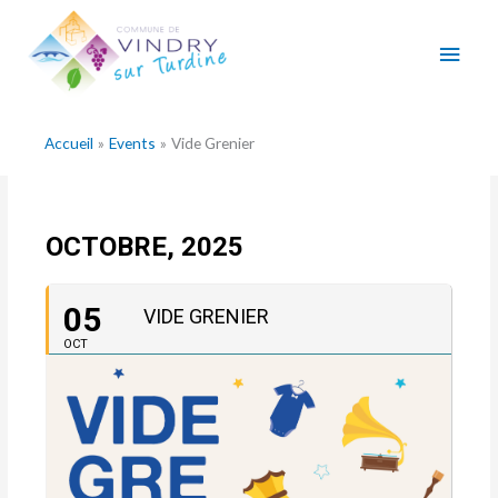
Aller
Men
au
contenu
princ
Accueil
Events
Vide Grenier
OCTOBRE, 2025
05
VIDE GRENIER
OCT