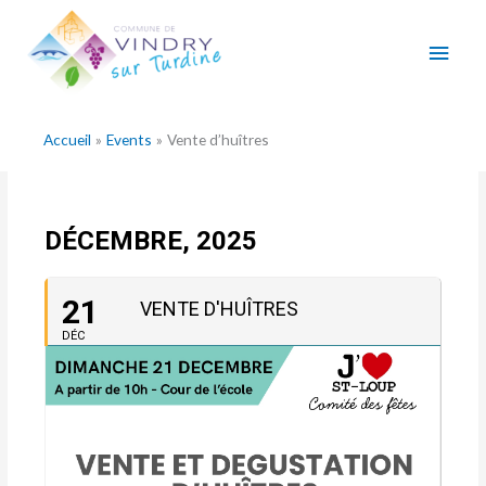
Aller
Men
au
contenu
princ
Accueil
Events
Vente d’huîtres
DÉCEMBRE, 2025
21
VENTE D'HUÎTRES
DÉC