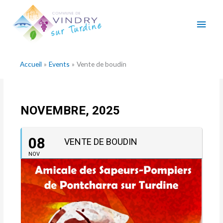
Aller
Men
au
contenu
princ
Accueil
Events
Vente de boudin
NOVEMBRE, 2025
08
VENTE DE BOUDIN
NOV