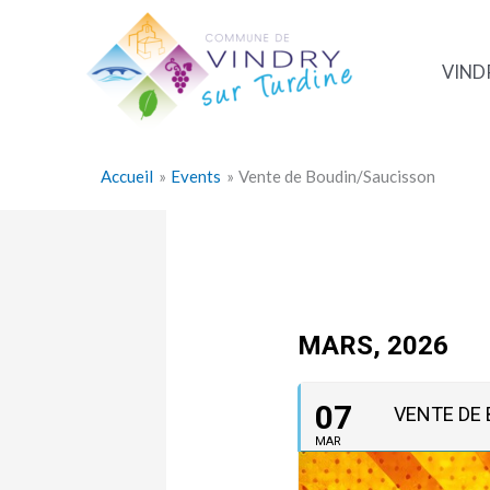
Aller
au
contenu
VIND
Accueil
Events
Vente de Boudin/Saucisson
MARS, 2026
07
VENTE DE
MAR