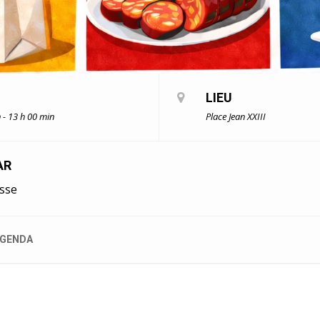
LIEU
 - 13 h 00 min
Place Jean XXIII
AR
asse
GENDA