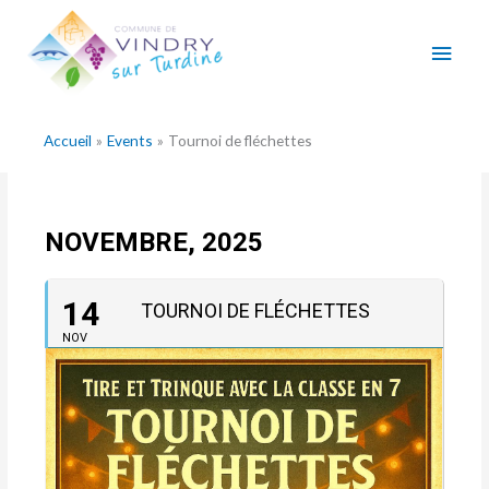
Aller
Men
au
contenu
princ
Accueil
Events
Tournoi de fléchettes
NOVEMBRE, 2025
14
TOURNOI DE FLÉCHETTES
NOV