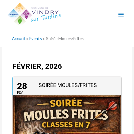
Aller
Men
au
contenu
princ
Accueil
Events
Soirée Moules/Frites
FÉVRIER, 2026
28
SOIRÉE MOULES/FRITES
FÉV