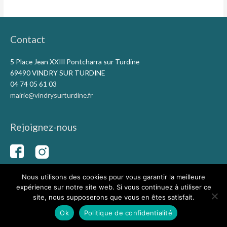
Contact
5 Place Jean XXIII Pontcharra sur Turdine
69490 VINDRY SUR TURDINE
04 74 05 61 03
mairie@vindrysurturdine.fr
Rejoignez-nous
Nous utilisons des cookies pour vous garantir la meilleure
expérience sur notre site web. Si vous continuez à utiliser ce
Copyright © 2026
Vindry-sur-Turdine
|
Mentions légales
|
site, nous supposerons que vous en êtes satisfait.
Conception du site Capolina
Ok
Politique de confidentialité