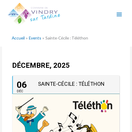
Aller
Men
au
contenu
princ
Accueil
Events
Sainte-Cécile : Téléthon
DÉCEMBRE, 2025
06
SAINTE-CÉCILE : TÉLÉTHON
DÉC