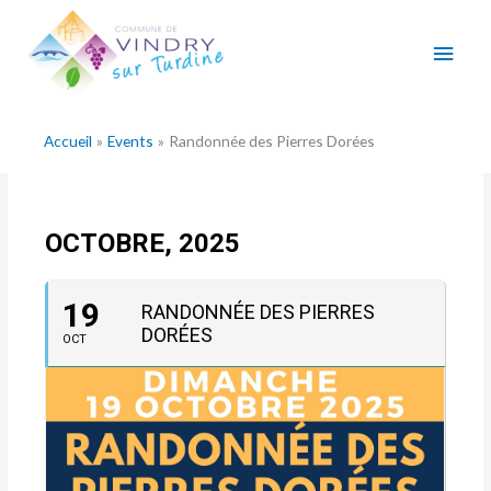
Aller
Men
au
contenu
princ
Accueil
Events
Randonnée des Pierres Dorées
OCTOBRE, 2025
19
RANDONNÉE DES PIERRES
DORÉES
OCT