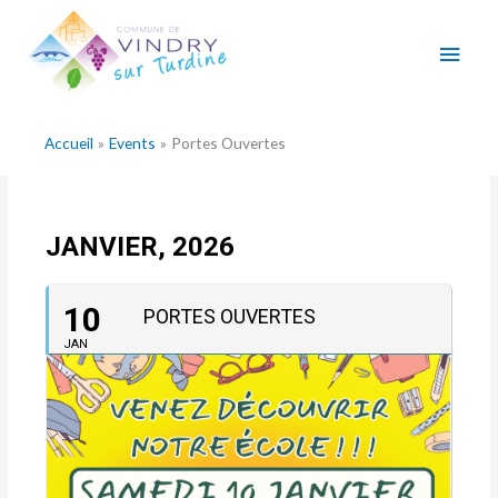
Aller
Men
au
contenu
princ
Accueil
Events
Portes Ouvertes
JANVIER, 2026
10
PORTES OUVERTES
JAN