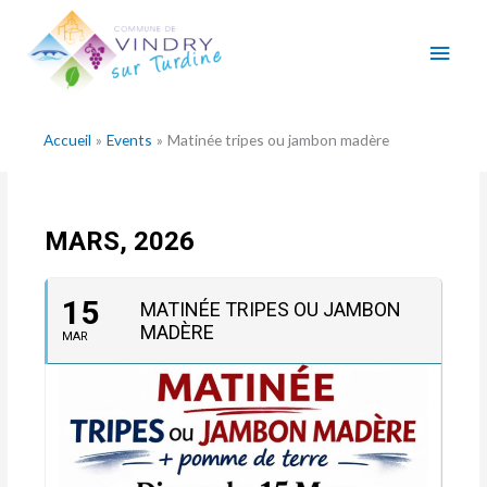
Aller
Men
au
contenu
princ
Accueil
Events
Matinée tripes ou jambon madère
MARS, 2026
15
MATINÉE TRIPES OU JAMBON
MADÈRE
MAR