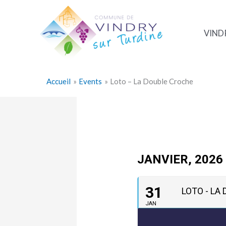
Aller
au
contenu
VIND
Accueil
Events
Loto – La Double Croche
JANVIER, 2026
31
LOTO - LA
JAN