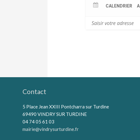
CALENDRIER
A
Contact
5 Place Jean XXIII Pontcharra sur Turdine
69490 VINDRY SUR TURDINE
04 74 05 61 03
mairie@vindrysurturdine.fr