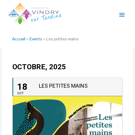
Aller
Men
au
contenu
princ
Accueil
Events
Les petites mains
OCTOBRE, 2025
18
LES PETITES MAINS
OCT