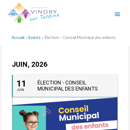
Aller
Men
au
contenu
princ
Accueil
Events
Élection – Conseil Municipal des enfants
JUIN, 2026
11
ÉLECTION - CONSEIL
MUNICIPAL DES ENFANTS
JUIN