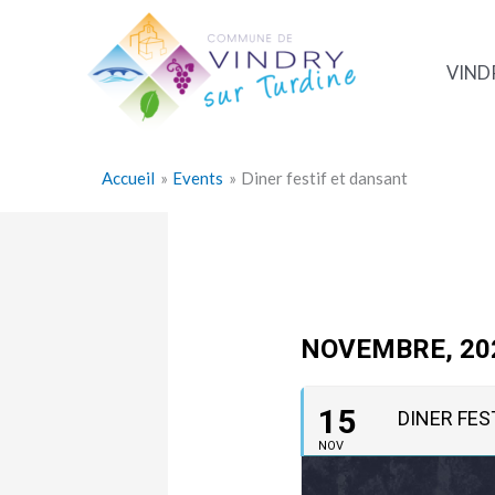
Aller
au
contenu
VIND
Accueil
Events
Diner festif et dansant
NOVEMBRE, 20
15
DINER FES
NOV