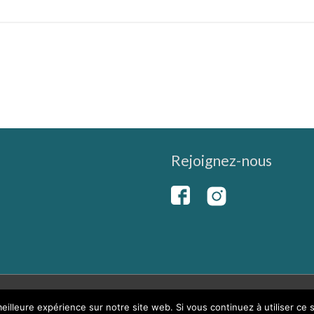
Rejoignez-nous
eilleure expérience sur notre site web. Si vous continuez à utiliser ce
t © 2026
Vindry-sur-Turdine
|
Mentions légales
|
Conception du sit