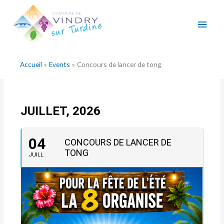
Aller
Men
au
contenu
princ
Accueil
Events
Concours de lancer de tong
JUILLET, 2026
04
CONCOURS DE LANCER DE
TONG
JUILL