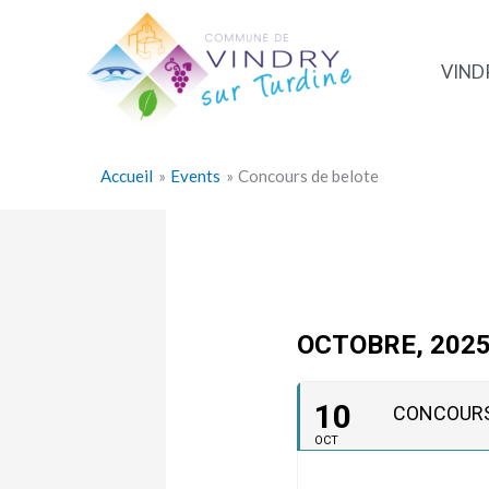
Aller
au
contenu
VIND
Accueil
Events
Concours de belote
OCTOBRE, 202
10
CONCOURS
OCT