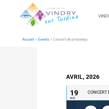
Aller
au
contenu
VIND
Accueil
Events
Concert de printemps
AVRIL, 2026
19
CONCERT 
AVR