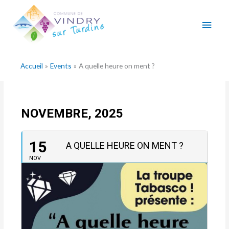
Aller
Men
au
contenu
princ
Accueil
Events
A quelle heure on ment ?
NOVEMBRE, 2025
15
A QUELLE HEURE ON MENT ?
NOV