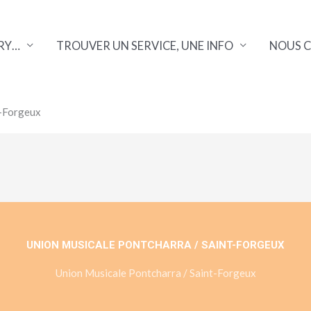
RY…
TROUVER UN SERVICE, UNE INFO
NOUS 
t-Forgeux
UNION MUSICALE PONTCHARRA / SAINT-FORGEUX
Union Musicale Pontcharra / Saint-Forgeux