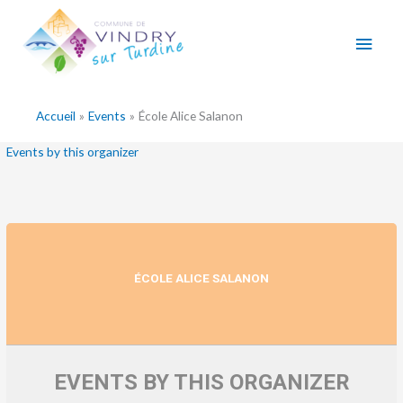
Aller
Men
au
contenu
princ
Accueil
Events
École Alice Salanon
Events by this organizer
ÉCOLE ALICE SALANON
EVENTS BY THIS ORGANIZER