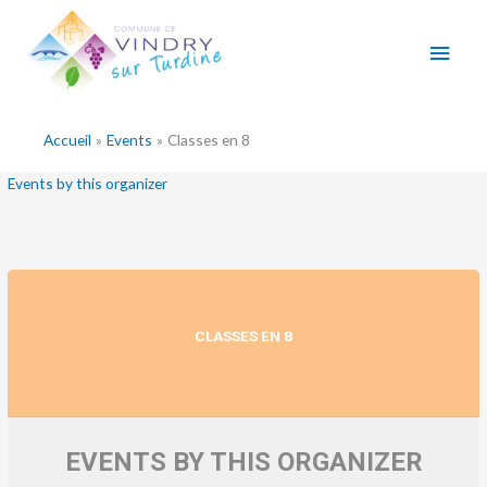
Aller
Men
au
contenu
princ
Accueil
Events
Classes en 8
Events by this organizer
CLASSES EN 8
EVENTS BY THIS ORGANIZER