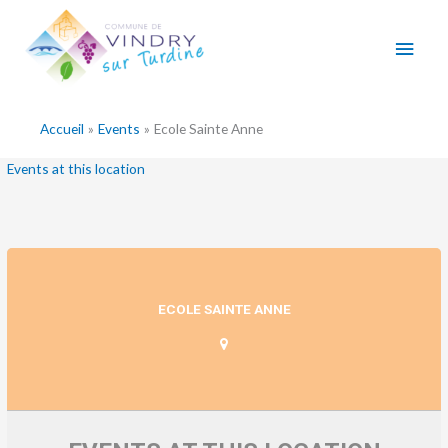
Aller
Men
au
contenu
princ
Accueil
Events
Ecole Sainte Anne
Events at this location
ECOLE SAINTE ANNE