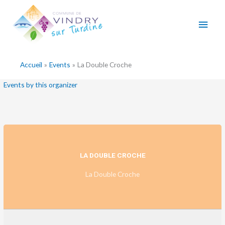
Aller
Men
au
contenu
princ
Accueil
Events
La Double Croche
Events by this organizer
LA DOUBLE CROCHE
La Double Croche