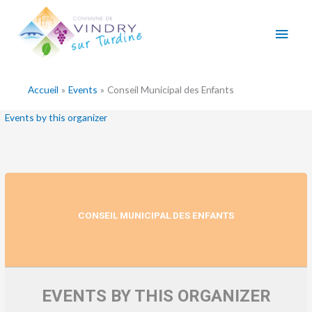
Aller
Men
au
contenu
princ
Accueil
Events
Conseil Municipal des Enfants
Events by this organizer
CONSEIL MUNICIPAL DES ENFANTS
EVENTS BY THIS ORGANIZER