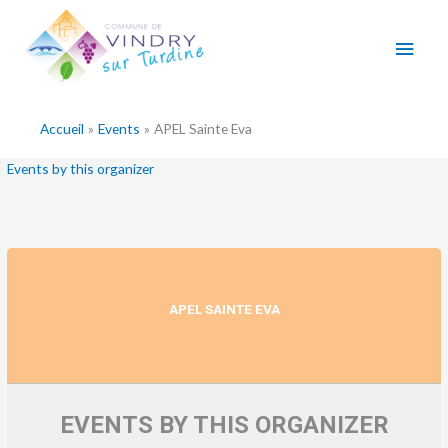
Aller
Men
au
contenu
princ
Accueil
Events
APEL Sainte Eva
Events by this organizer
APEL SAINTE EVA
EVENTS BY THIS ORGANIZER