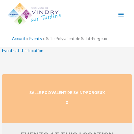
Aller
Men
au
contenu
princ
Accueil
Events
Salle Polyvalent de Saint-Forgeux
Events at this location
SALLE POLYVALENT DE SAINT-FORGEUX